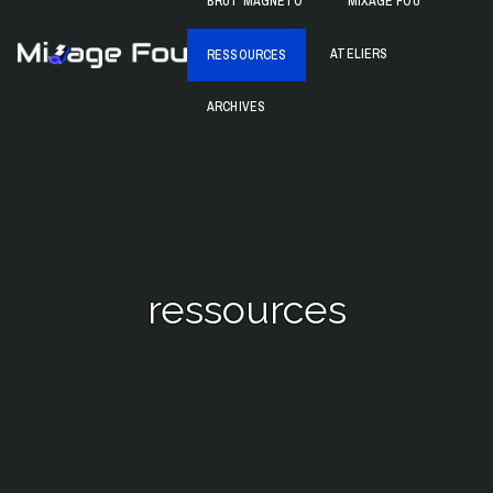
BRUT MAGNETO
MIXAGE FOU
Skip
to
Mixage Fou
ATELIERS
RESSOURCES
content
ARCHIVES
ressources