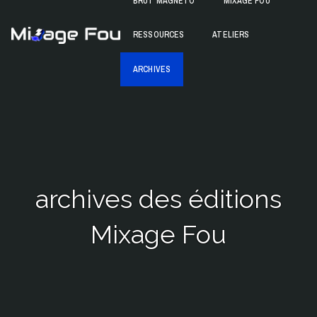
BRUT MAGNETO
MIXAGE FOU
Skip
to
Mixage Fou
RESSOURCES
ATELIERS
content
ARCHIVES
archives des éditions
Mixage Fou