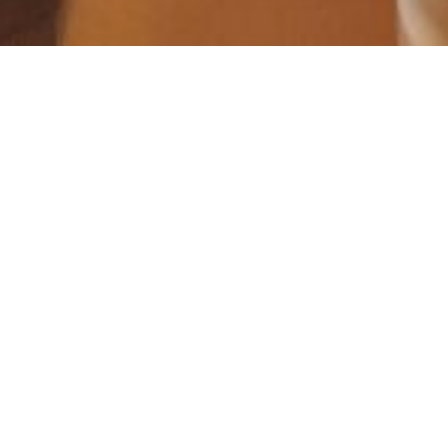
Un événement dédié à l’art de
l’enregistrement sonore
– Ouverture le
26/11/2025
Thématique Édition #1 :
Explorer le mouvement
Brut Magneto est un appel international à la collecte
sonore brute, sans montage ni traitement.
Un rendez-vous pour toutes celles et ceux qui aiment
capter le réel : ingénieurs du son, artistes, chercheurs,
ou simples curieux de l’écoute.